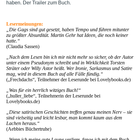
haben. Der Trailer zum Buch
.
Lesermeinungen:
„Die Gags sind gut gesetzt, haben Tempo und führen mitunter
zu größter Absurdität. Martin Gehr hat Ideen, die noch keiner
hatte.“
(Claudia Sassen)
„Nach dem Lesen bin ich mir nicht mehr so sicher, ob der Autor
unter einem Pseudonym schreibt und in Wirklichkeit Torsten
Sträter oder Willy Astor heißt. Wer Ironie, Sarkasmus und Satire
mag, wird in diesem Buch auf alle Fälle fündig.“
(„Frechdachs“, Teilnehmer der Leserunde bei Lovelybooks.de)
„Was für ein herrlich witziges Buch!“
(„huller_liebe“, Teilnehmerin der Leserunde bei
Lovelybooks.de)
„Diese satirischen Geschichten treffen genau meinen Nerv – sie
sind vielseitig und leicht lesbar, man kommt kaum aus dem
Lachen heraus.“
(Aebbies Büchertruhe)
„Wenn ich meine gute Laune verliere, fange ich mit dem Buch